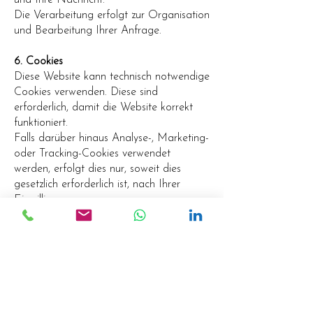
und Ihre Nachricht.
Die Verarbeitung erfolgt zur Organisation
und Bearbeitung Ihrer Anfrage.
6. Cookies
Diese Website kann technisch notwendige
Cookies verwenden. Diese sind
erforderlich, damit die Website korrekt
funktioniert.
Falls darüber hinaus Analyse-, Marketing-
oder Tracking-Cookies verwendet
werden, erfolgt dies nur, soweit dies
gesetzlich erforderlich ist, nach Ihrer
Einwilligung.
7. Externe Links
Diese Website kann Links zu externen
Seiten enthalten, zum Beispiel LinkedIn.
Wenn Sie auf einen externen Link klicken,
gelten die Datenschutzbestimmungen des
jeweiligen Anbieters.